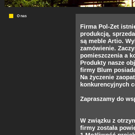
O nas
Firma Pol-Zet istn
produkcją, sprzed
są meble Artio. W
zamówienie. Zaczy
pomieszczenia a 
Produkty nasze obj
firmy Blum posiad
Na życzenie zaopa
konkurencyjnych c
Zapraszamy do wsp
W związku z otrzym
firmy została powi
1.Możliwość proje