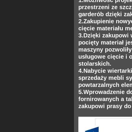
przestrzeni ze szc
garderób dzięki za
2.Zakupienie nowyc
cięcie materiału 
3.Dzięki zakupowi 
pocięty materiał j
maszyny pozwoliły 
usługowe cięcie i 
stolarskich.
4.Nabycie wiertar
sprzedaży mebli s
powtarzalnych el
5.Wprowadzenie do
fornirowanych a ta
zakupowi prasy do 